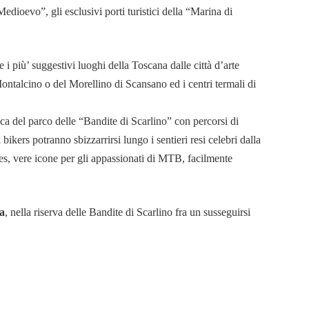
oevo”, gli esclusivi porti turistici della “Marina di
 i più’ suggestivi luoghi della Toscana dalle città d’arte
Montalcino o del Morellino di Scansano ed i centri termali di
ica del parco delle “Bandite di Scarlino” con percorsi di
bikers potranno sbizzarrirsi lungo i sentieri resi celebri dalla
s, vere icone per gli appassionati di MTB, facilmente
a
, nella riserva delle Bandite di Scarlino fra un susseguirsi
e 3
spiagge più belle ed incontaminate d’Italia.
 sua sabbia che, camminandoci sopra trasmette la sensazione
nte nel mare con un fondale di sabbia bianca, l’acqua
 riva, con il fluttuare del mare, sussultano banchi di