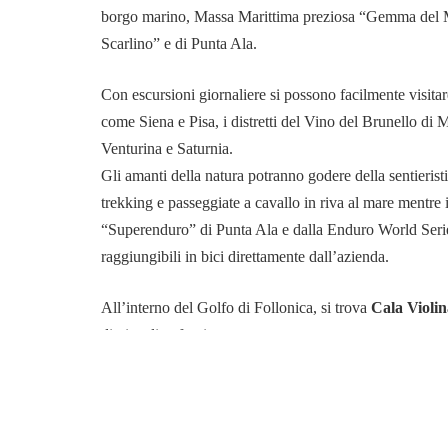
borgo marino, Massa Marittima preziosa “Gemma del Medi
Scarlino” e di Punta Ala.
Con escursioni giornaliere si possono facilmente visitare
come Siena e Pisa, i distretti del Vino del Brunello di 
Venturina e Saturnia.
Gli amanti della natura potranno godere della sentierist
trekking e passeggiate a cavallo in riva al mare mentre i 
“Superenduro” di Punta Ala e dalla Enduro World Serie
raggiungibili in bici direttamente dall’azienda.
All’interno del Golfo di Follonica, si trova
Cala Violin
di piccoli anfratti.
La spiaggia di Cala Violina è stata classificata una dell
Cala Violina prende il nome da una caratteristica della
del
“suono di un violino”.
La spiaggia degrada lieveme
limpida ed azzurra è ricca di pesci e, poco lontano dalla