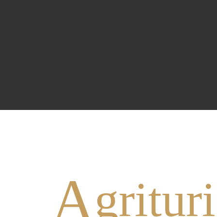
A
gritur