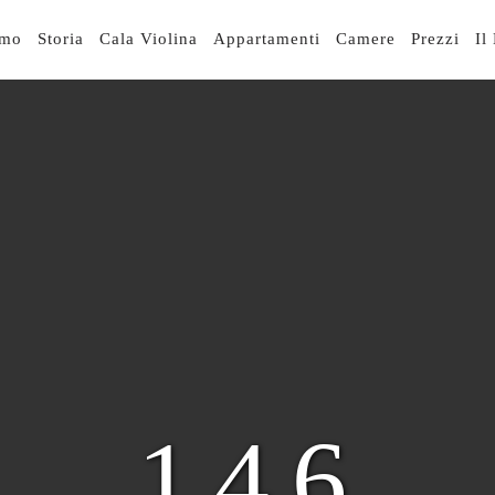
IGAZIONE
smo
Storia
Cala Violina
Appartamenti
Camere
Prezzi
Il
NCIPALE
146