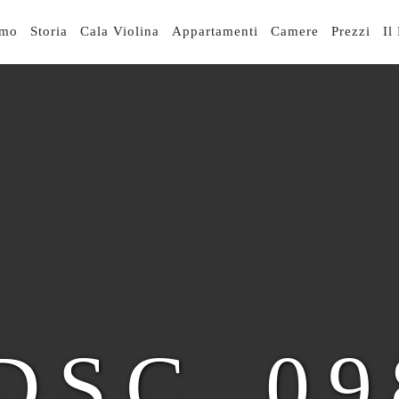
IGAZIONE
smo
Storia
Cala Violina
Appartamenti
Camere
Prezzi
Il
NCIPALE
DSC_09