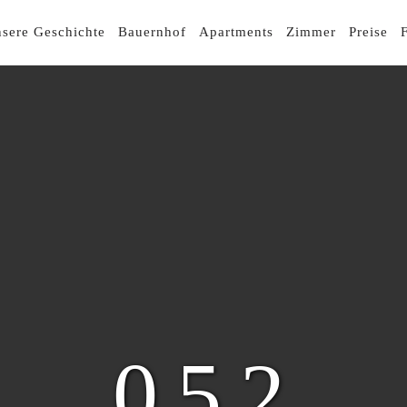
R-
sere Geschichte
Bauernhof
Apartments
Zimmer
Preise
GATION
052