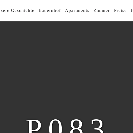
R-
sere Geschichte
Bauernhof
Apartments
Zimmer
Preise
GATION
P083