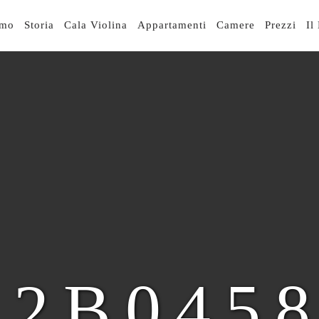
IGAZIONE
smo
Storia
Cala Violina
Appartamenti
Camere
Prezzi
Il
NCIPALE
R2B045