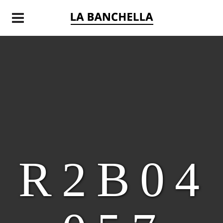
E
R2B04