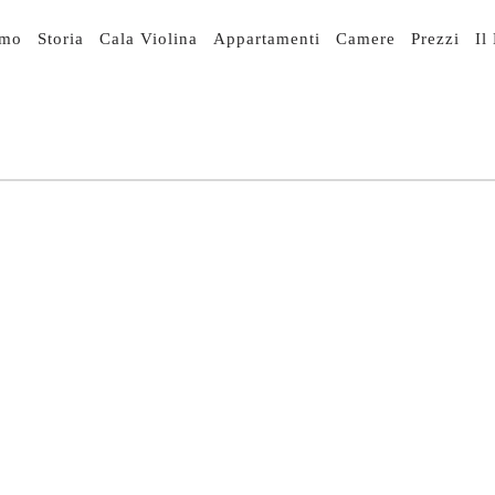
IGAZIONE
smo
Storia
Cala Violina
Appartamenti
Camere
Prezzi
Il
NCIPALE