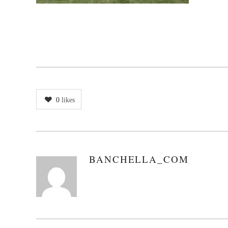
0
likes
BANCHELLA_COM
AUTHOR