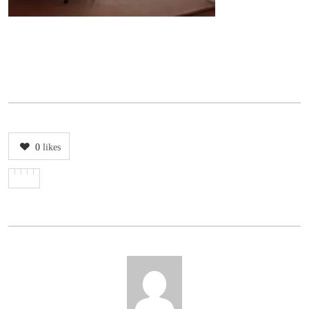
0
likes