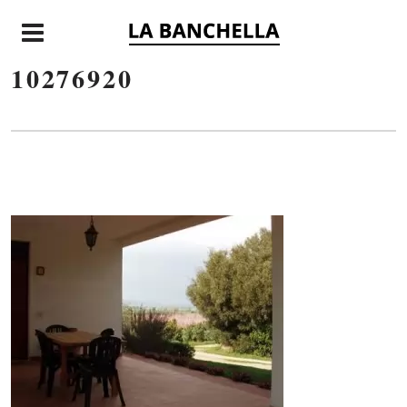
E
10276920