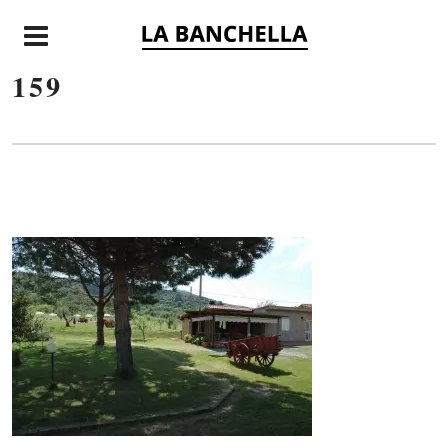
E
159